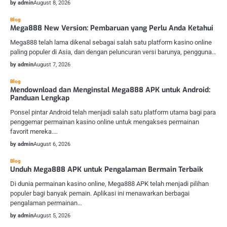
by admin
August 8, 2026
Blog
Mega888 New Version: Pembaruan yang Perlu Anda Ketahui
Mega888 telah lama dikenal sebagai salah satu platform kasino online
paling populer di Asia, dan dengan peluncuran versi barunya, pengguna…
by admin
August 7, 2026
Blog
Mendownload dan Menginstal Mega888 APK untuk Android:
Panduan Lengkap
Ponsel pintar Android telah menjadi salah satu platform utama bagi para
penggemar permainan kasino online untuk mengakses permainan
favorit mereka.…
by admin
August 6, 2026
Blog
Unduh Mega888 APK untuk Pengalaman Bermain Terbaik
Di dunia permainan kasino online, Mega888 APK telah menjadi pilihan
populer bagi banyak pemain. Aplikasi ini menawarkan berbagai
pengalaman permainan…
by admin
August 5, 2026