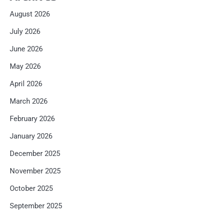
August 2026
July 2026
June 2026
May 2026
April 2026
March 2026
February 2026
January 2026
December 2025
November 2025
October 2025
September 2025