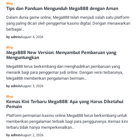
Blog
Tips dan Panduan Mengunduh Mega888 dengan Aman
Dalam dunia game online, Mega888 telah menjadi salah satu platform
yang paling dicari oleh penggemar kasino digital. Dengan menawarkan
berbagai…
by admin
August 4, 2026
Blog
Mega888 New Version: Menyambut Pembaruan yang
Menguntungkan
Mega888 terus berkembang dan menghadirkan pembaruan yang
menarik bagi para penggemar judi online. Dengan versi terbarunya,
Mega888 memberikan pengalaman bermain…
by admin
August 3, 2026
Blog
Kemas Kini Terbaru Mega888: Apa yang Harus Diketahui
Pemain
Platform permainan kasino online Mega888 terus berkembang untuk
memberikan pengalaman terbaik bagi para penggunanya. Kemas kini
terbaru tidak hanya memperkenalkan…
by admin
August 2, 2026