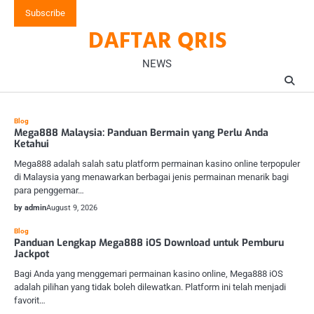
Skip
Subscribe
to
DAFTAR QRIS
content
NEWS
Blog
Mega888 Malaysia: Panduan Bermain yang Perlu Anda
Ketahui
Mega888 adalah salah satu platform permainan kasino online terpopuler
di Malaysia yang menawarkan berbagai jenis permainan menarik bagi
para penggemar…
by admin
August 9, 2026
Blog
Panduan Lengkap Mega888 iOS Download untuk Pemburu
Jackpot
Bagi Anda yang menggemari permainan kasino online, Mega888 iOS
adalah pilihan yang tidak boleh dilewatkan. Platform ini telah menjadi
favorit…