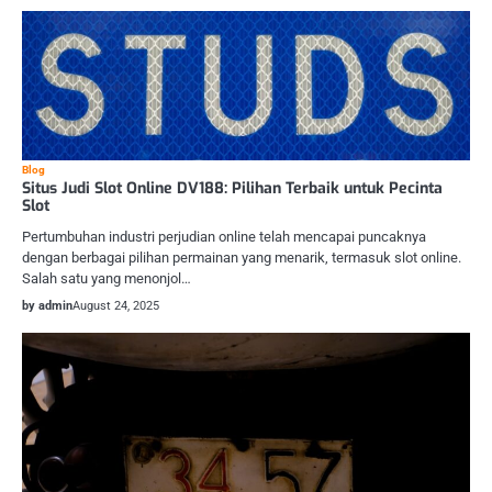
Blog
Situs Judi Slot Online DV188: Pilihan Terbaik untuk Pecinta
Slot
Pertumbuhan industri perjudian online telah mencapai puncaknya
dengan berbagai pilihan permainan yang menarik, termasuk slot online.
Salah satu yang menonjol…
by admin
August 24, 2025