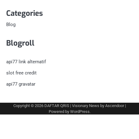
Categories
Blog
Blogroll
api77 link alternatif
slot free credit
api77 gravatar
Copyright © 2026
DAFTAR QRIS
| Visionary News by
Ascendoor
|
Powered by
WordPress
.