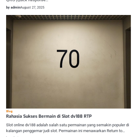
by admin
August 27, 2025
Blog
Rahasia Sukses Bermain di Slot dv188 RTP
Slot online dv188 adalah salah satu permainan yang semakin populer di
kalangan penggemar judi slot. Permainan ini menawarkan Return to…