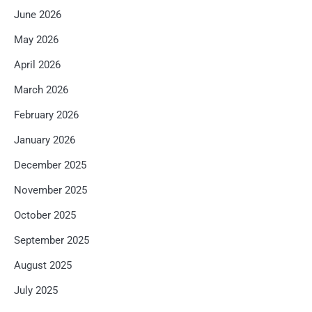
June 2026
May 2026
April 2026
March 2026
February 2026
January 2026
December 2025
November 2025
October 2025
September 2025
August 2025
July 2025