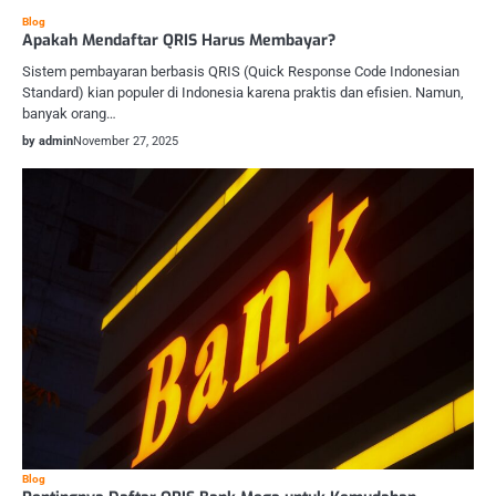
Blog
Apakah Mendaftar QRIS Harus Membayar?
Sistem pembayaran berbasis QRIS (Quick Response Code Indonesian
Standard) kian populer di Indonesia karena praktis dan efisien. Namun,
banyak orang…
by admin
November 27, 2025
Blog