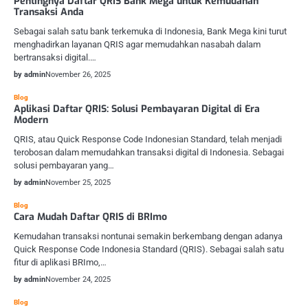
Pentingnya Daftar QRIS Bank Mega untuk Kemudahan
Transaksi Anda
Sebagai salah satu bank terkemuka di Indonesia, Bank Mega kini turut
menghadirkan layanan QRIS agar memudahkan nasabah dalam
bertransaksi digital.…
by admin
November 26, 2025
Blog
Aplikasi Daftar QRIS: Solusi Pembayaran Digital di Era
Modern
QRIS, atau Quick Response Code Indonesian Standard, telah menjadi
terobosan dalam memudahkan transaksi digital di Indonesia. Sebagai
solusi pembayaran yang…
by admin
November 25, 2025
Blog
Cara Mudah Daftar QRIS di BRImo
Kemudahan transaksi nontunai semakin berkembang dengan adanya
Quick Response Code Indonesia Standard (QRIS). Sebagai salah satu
fitur di aplikasi BRImo,…
by admin
November 24, 2025
Blog