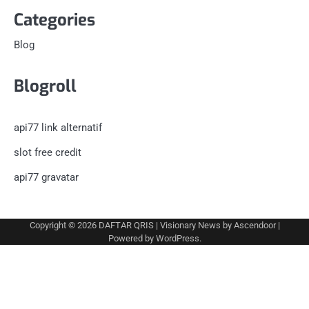
Categories
Blog
Blogroll
api77 link alternatif
slot free credit
api77 gravatar
Copyright © 2026
DAFTAR QRIS
| Visionary News by
Ascendoor
|
Powered by
WordPress
.