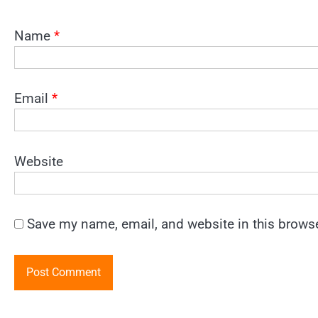
Name
*
Email
*
Website
Save my name, email, and website in this browse