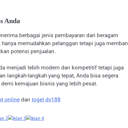
s Anda
erima berbagai jenis pembayaran dari beragam
tidak hanya memudahkan pelanggan tetapi juga memban
an potensi penjualan.
 menjadi lebih modern dan kompetitif tetapi juga
 langkah-langkah yang tepat, Anda bisa segera
demi kemajuan bisnis yang lebih pesat.
ot online
dan
togel dv188