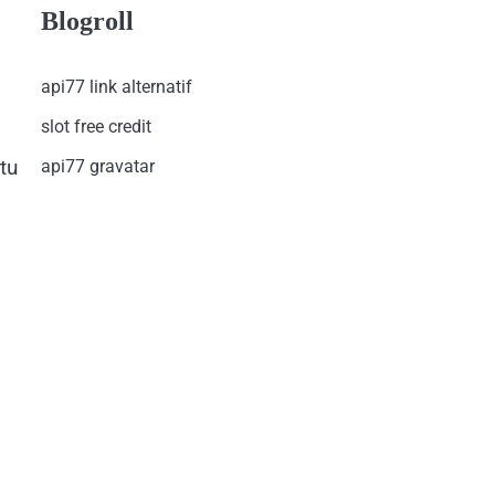
Blogroll
api77 link alternatif
slot free credit
tu
api77 gravatar