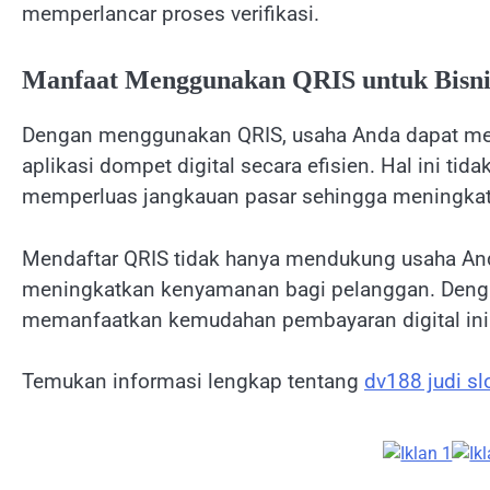
memperlancar proses verifikasi.
Manfaat Menggunakan QRIS untuk Bisni
Dengan menggunakan QRIS, usaha Anda dapat men
aplikasi dompet digital secara efisien. Hal ini 
memperluas jangkauan pasar sehingga meningkatk
Mendaftar QRIS tidak hanya mendukung usaha Anda
meningkatkan kenyamanan bagi pelanggan. Dengan
memanfaatkan kemudahan pembayaran digital ini 
Temukan informasi lengkap tentang
dv188 judi sl