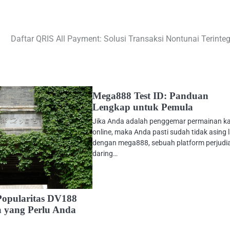
Daftar QRIS All Payment: Solusi Transaksi Nontunai Terinteg
Mega888 Test ID: Panduan
Lengkap untuk Pemula
Jika Anda adalah penggemar permainan k
online, maka Anda pasti sudah tidak asing l
dengan mega888, sebuah platform perjudi
daring…
opularitas DV188
a yang Perlu Anda