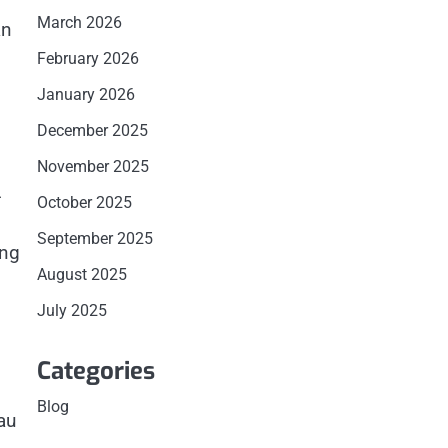
March 2026
an
February 2026
January 2026
December 2025
November 2025
-
October 2025
September 2025
ang
August 2025
July 2025
Categories
Blog
au