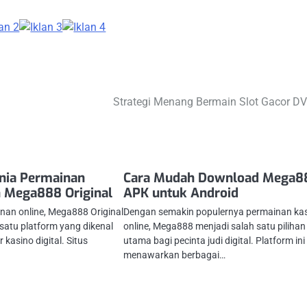
Strategi Menang Bermain Slot Gacor D
unia Permainan
Cara Mudah Download Mega8
n Mega888 Original
APK untuk Android
nan online, Mega888 Original
Dengan semakin populernya permainan ka
 satu platform yang dikenal
online, Mega888 menjadi salah satu pilihan
kasino digital. Situs
utama bagi pecinta judi digital. Platform ini
menawarkan berbagai…