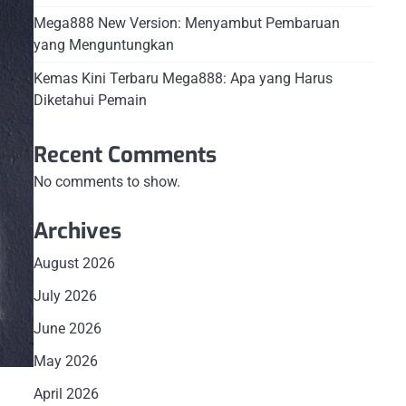
Mega888 New Version: Menyambut Pembaruan
yang Menguntungkan
Kemas Kini Terbaru Mega888: Apa yang Harus
Diketahui Pemain
Recent Comments
No comments to show.
Archives
August 2026
July 2026
June 2026
May 2026
April 2026