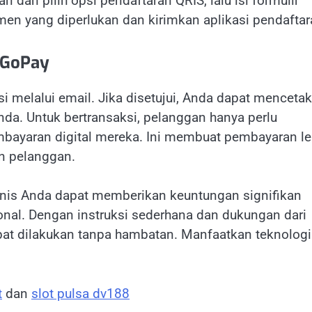
 dan pilih opsi pendaftaran QRIS, lalu isi formulir
men yang diperlukan dan kirimkan aplikasi pendaftar
 GoPay
 melalui email. Jika disetujui, Anda dapat mencetak
da. Untuk bertransaksi, pelanggan hanya perlu
bayaran digital mereka. Ini membuat pembayaran le
n pelanggan.
is Anda dapat memberikan keuntungan signifikan
onal. Dengan instruksi sederhana dan dukungan dari
at dilakukan tanpa hambatan. Manfaatkan teknologi 
t
dan
slot pulsa dv188