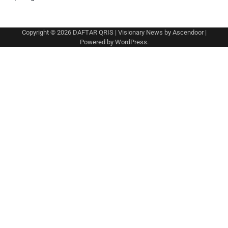
Copyright © 2026
DAFTAR QRIS
| Visionary News by
Ascendoor
|
Powered by
WordPress
.