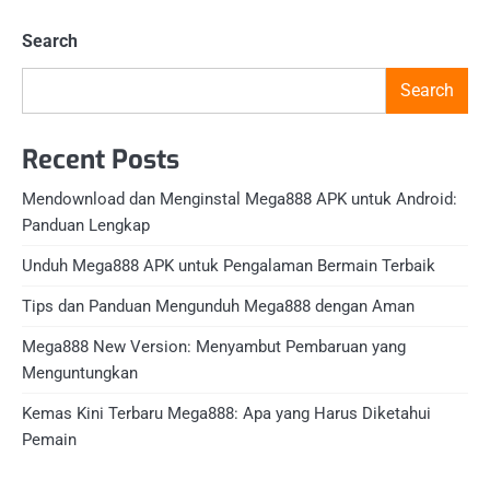
Search
Search
Recent Posts
Mendownload dan Menginstal Mega888 APK untuk Android:
Panduan Lengkap
Unduh Mega888 APK untuk Pengalaman Bermain Terbaik
Tips dan Panduan Mengunduh Mega888 dengan Aman
Mega888 New Version: Menyambut Pembaruan yang
Menguntungkan
Kemas Kini Terbaru Mega888: Apa yang Harus Diketahui
Pemain